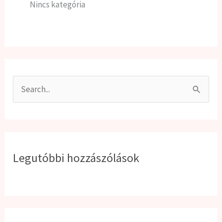
Nincs kategória
S
e
a
r
Legutóbbi hozzászólások
c
h
f
o