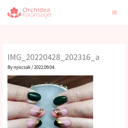
Skip
to
content
IMG_20220428_202316_a
By
nyiscsak
/
2022.09.04.