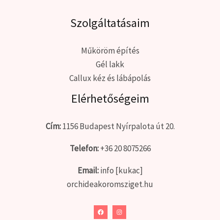
Szolgáltatásaim
Műköröm építés
Gél lakk
Callux kéz és lábápolás
Elérhetőségeim
Cím:
1156 Budapest Nyírpalota út 20.
Telefon:
+36 20 8075266
Email:
info [kukac]
orchideakoromsziget.hu